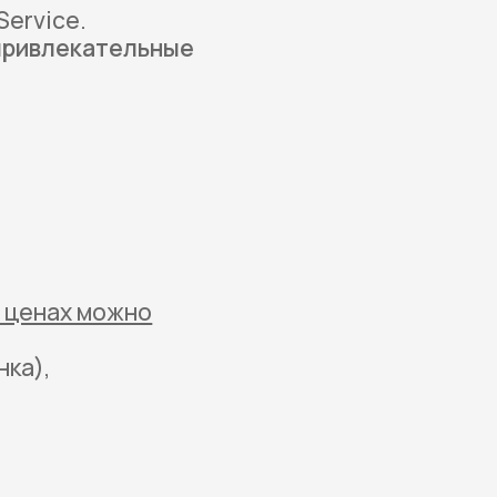
Service.
привлекательные
и ценах можно
нка),