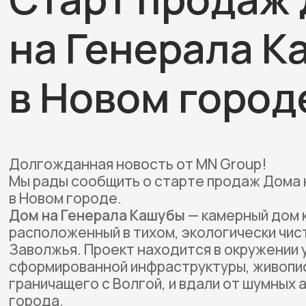
на Генерала К
в Новом город
Долгожданная новость от MN Group!
Мы рады сообщить о старте продаж Дома 
в Новом городе.
Дом на Генерала Кашубы
— камерный дом 
расположенный в тихом, экологически чис
Заволжья. Проект находится в окружении 
сформированной инфраструктуры, живопис
граничащего с Волгой, и вдали от шумных
города.