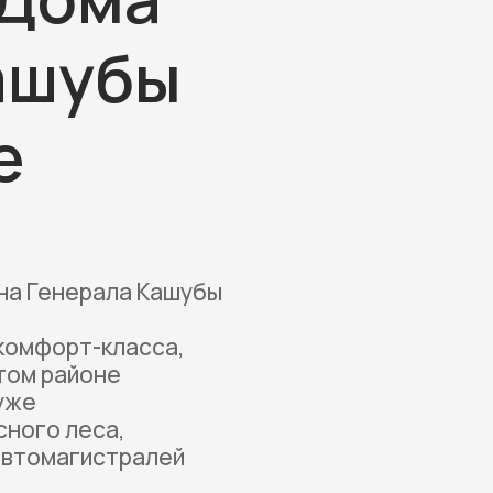
ашубы
е
на Генерала Кашубы
комфорт-класса,
том районе
уже
ного леса,
 автомагистралей